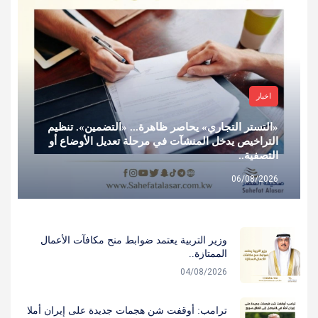
اخبار
«التستر التجاري» يحاصر ظاهرة... «التضمين». تنظيم
التراخيص يدخل المنشآت في مرحلة تعديل الأوضاع أو
التصفية..
06/08/2026
وزير التربية يعتمد ضوابط منح مكافآت الأعمال
الممتازة..
04/08/2026
ترامب: أوقفت شن هجمات جديدة على إيران أملا