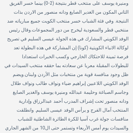
ومنيرة يوسف على منتخب قطر بنتيجة (2-0) بينما خسر الفريق
الثاني المكون من الغدير الصايغ ودانه منصور من الاردن بذات
النتيجة. وفي فئة الشباب خسر منتخب الكويت جميع مبارياته ضد
منتخبي قطر والسعودية ليخرج من دور المجموعات.وقال رئيس
الوفد الكويتي المشارك في هذه الجولة عيسى السليم في تصريح
لوكالة الانباء الكويتية (كونا) إن المشاركة في هذه البطولة تعد
فرصة ثمينة للاحتكاك الخارجي وكسب الخبرات استعدادا
للبطولات المقبلة معربا عن سعادته بما حققه منتخب السيدات في
ظل وجود منافسة قوية من منتخبات مثل الأردن ولبنان.ويضم
الوفد الكويتي اللاعبين إبراهيم ضياء ونواف طالب ونواف طلال
وجاسم الصباغة وحليمة عبدالله ومنيرة يوسف والغدير الصايغ
ودانه منصور تحت إشراف المدرب أحمد عبدالرزاق وإدارية
المنتخب آمال الفرج و يرأس الوفد عيسى السليم. وانطلقت
منافسات جولة غرب آسيا للكرة الطائرة الشاطئية للشباب
والسيدات يوم أمس الأربعاء وتستمر حتى ال10 من الشهر الجاري