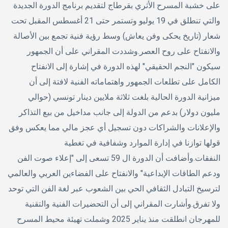
على خشبة المسرح الأثري بقرطاج لتقديم برنامج الدورة الجديدة
والتي تنطلق في 19 يوليو وتستمر حتى 21 أغسطس المقبل تحت
شعار (تاريخ يحكى وفن يعاش) وسط رؤية فنية تجمع بين الأصالة
والانفتاح على روح العصر.وشددت المقراني على أن الجمهور
سيكون "النجم الحقيقي" لهذه الدورة في إشارة إلى الانفتاح
الكامل على تطلعات الجمهور واهتماماته الفنية لافتة إلى أن
ميزانية الدورة الحالية بلغت ثلاثة ملايين دينار تونسي (حوالي
مليون دولار) بدعم من الدولة إلى جانب مداخيل من بيع التذاكر
والإعلانات والشراكات دون تسجيل أي عجز مالي مما يعكس وفق
قولها توازنا في إدارة الموارد وشفافية في تغطية
النفقات.وأضافت أن الدورة ال 59 تسعى إلى "إعلاء صوت الفن
ودعم الطاقات الإبداعية" والانفتاح على الفضاءين العربي والعالمي
لترسيخ التبادل الثقافي الحي بين الشعوب عبر لغة الفن التي توحد
ولا تفرق.وأشارت المقراني إلى أن التحضيرات الفنية والتقنية
للمهرجان انطلقت منذ يناير 2025 وشملت تهيئة محيط المسرح