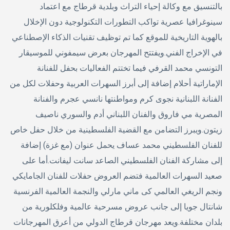
بالتنسيق مع وكالة إحياء التراث وبلدية قرطاج مع اعتماد
سينوغرافيا عصرية تواكب التطورات التكنولوجية دون الإخلال
بالهوية التاريخية للموقع كما تم توظيف تقنيات الذكاء الإصطناعي
في الإخراج الفني.ويفتتح المهرجان بعرض سيمفوني للموسيقار
التونسي محمد القرفي فيما تختتم الفعاليات بحفل للفنانة
الإماراتية أحلام إضافة إلى أبرز السهرات العربية وحفلات لكل من
الفنانة اللبنانية نجوى كرم ومواطنتها نانسي عجرم والفنانة
المصرية مي فاروق والفنان اللبناني أدم والسوري ناصيف
زيتون.ويبرز التضامن مع القضية الفلسطينية من خلال حفل خاص
للفنان الفلسطيني محمد عساف يحمل عنوان (مع غزة) إضافة
إلى مشاركة الفنان الفلسطيني الصاعد سانت ليفانت.أما على
صعيد السهرات العالمية فتضم العروض حفلات للفنان الجامايكي
ونجم الريغي العالمي كى ماني مارلي والنجمة العالمية الفرنسية
شانتال جويا إلى جانب عروض مسرحية عالمية وفلكلورية من
بلدان مختلفة.ويعد مهرجان قرطاج الدولي من أعرق المهرجانات