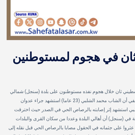
ان في هجوم لمستوطنين
سطيني ثان خلال هجوم نفذه مستوطنون على بلدة (سنجل) شمالي
مدينة (رام الله) وسط الضفة الغربية.وذكرت الوزارة في بيان صحفي أن الشاب محمد الشلبي (23 عاما) استشهد جراء عدوان
لبي استشهد إثر إصابته بالرصاص الحي في الصدر حيث اخترقت
ي (سنجل) أن أهالي البلدة وعددا من سكان القرى والبلدات
ثروا على جثمانه في الحقول مصابا بالرصاص الحي قبل نقله إلى