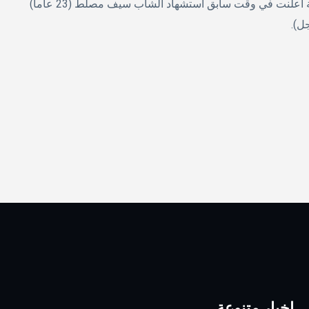
المستشفى الذي أعلن استشهاده.وكانت وزارة الصحة الفلسطينية أعلنت في وقت سابق استشهاد الشاب سيف مصلط (23 عاما)
ل).
اخبار متنوعة