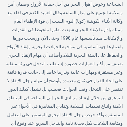
الشجاعة وخوض أهوال البحر من أجل حماية الأرواح وضمان أمن
وسلامة الجميع على مدار الساعة.وقال العميد الكدم في لقاء مع
وكالة الأنباء الكويتية (كونا) اليوم السبت إن قوة الإطفاء العام
ممثلة بإدارة الإنقاذ البحري شهدت تطورا ملحوظا في القدرات
والإمكانات منذ تأسيسها عام 1998 وحتى الآن ورسخت دورها
باعتبارها جهة أساسية في مواجهة الحوادث البحرية وإنقاذ الأرواح
والحفاظ على البيئة البحرية للبلاد.وأضاف أن مهام الإنقاذ البحري
تصنف من أكثر العمليات خطورة إذ تتطلب التدخل في بيئة متقلبة
وغير مستقرة ومهارات عالية وتدريبا خاصا إلى جانب قدرة فائقة
على اتخاذ القرار في ثوان معدودة.وأوضح أن مهام رجال الإنقاذ لا
تقتصر على التدخل وقت الحوادث فحسب بل تشمل كذلك الدور
التوعوي من خلال إرشاد مرتادي البحر إلى السباحة في المناطق
الآمنة واتباع تعليمات السلامة وتفادي المغامرة في الأجواء غير
المستقرة.وأكد حرص رجال الانقاذ البحري المستمر على التعامل
ومتابعة البلاغات بكل بجدية تامة والتدخل السريع عند وقوع أي