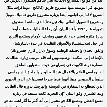
عدد من مواقع المشاريع الإنمائية التي ساهم الصندوق الكويتي في
تمويلها في البوسنة منها مشروع طريق (كاكانج - دونياغراسانيكا)
السريع لافتا إلى قيامهم أيضا بزيارة مشروع طريق (ناميلا - دونيا)
ومشروع التسهيل المالي لبنك (بريفدنا) الذي ساهم الصندوق
بتمويله عام 1997.وأفاد البيان بأن رحلة الطالبات شملت أيضا
زيارة متنزه (سني لاند) الترفيهي ومتحف الأوهام ومنتجع التزلج
في جبل (بيلاشنيتسا) والأسواق التقليدية في بلدة (باشارشيا)
و(نفق الحياة) والحديقة الوطنية وسوق (بازار غازي خسرو بك)
بالإضافة إلى المكتبة الوطنية.وبين أنه قام بترتيب زيارة الطالبات
لسفارة دولة الكويت في (سراييفو) حيث استقبلهن الملحق
الدبلوماسي القائم بالأعمال عبد الله البحر والملحق الدبلوماسي
سليمان الصبيحي مبينا أنهما قدما شرحا تفصيليا عن الدور الحيوي
الذي تضطلع به السفارة في البوسنة والهرسك.بدوره قال الطالب
وليد الشمري وفق البيان "إن التجربة كانت ممتعة في زيارة
مصنع القطن ومصنع الكاجو مشيرا إلى أنه أكثر ما أثار اهتمامه هو