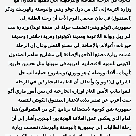
وزارة التربية إلى كل من دول توغو وبنين والبوسنة والهرسك.وذكر
(الصندوق) في بيان صحفي اليوم الأحد أن رحلة الطلبة إلى
جمهوريتي (توغو وبنين) تضمنت جولة في مدينة (ويدا) وزيارة بيت
البرازيل وبوابة اللاعودة ومدينة (كوتونو) وقرية (جانفي) وحديقة
حيوانات (أغولاند) بالإضافة إلى مصنع القطن.وقال إن الرحلة
شملت زيارة مصنع الكاجو بالإضافة إلى مشاريع ساهم الصندوق
الكويتي للتنمية الاقتصادية العربية في تمويلها مثل تحسين طريق
(أويداه - ألادا) ووصلة (باهو وتوري) ومشروع حماية الساحل
الشرقي ل(كوتونو).وأضاف أن الطلبة المشاركين في الرحلة
التقوا بنائب الأمين العام لوزارة الخارجية في بنين أمور ماري أكو
حيث أعرب عن تقدير بلاده لاختيار الصندوق الكويتي للتنمية
جمهورية بنين كوجهة لاستضافة برنامج (كن من المتفوقين) هذا
العام الذي يعكس عمق العلاقة الودية بين البلدين.وأشار إلى أن
رحلة الطالبات إلى جمهورية (البوسنة والهرسك) تضمنت زيارة