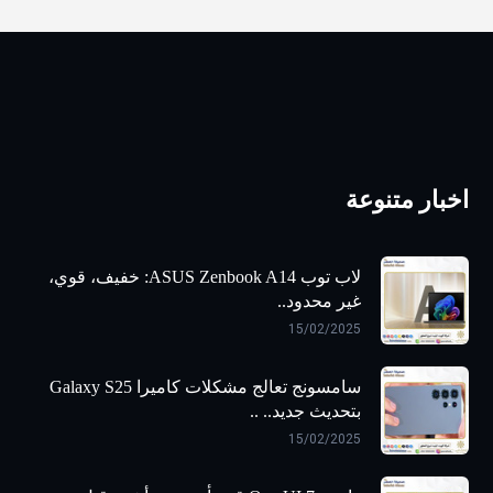
اخبار متنوعة
لاب توب ASUS Zenbook A14: خفيف، قوي،
غير محدود..
15/02/2025
سامسونج تعالج مشكلات كاميرا Galaxy S25
بتحديث جديد.. ..
15/02/2025