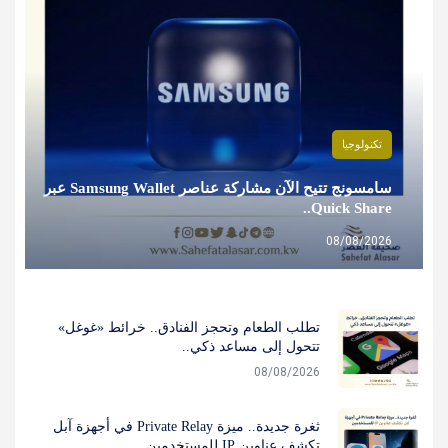
تكنولوجيا
سامسونج تتيح الآن مشاركة عناصر Samsung Wallet عبر
Quick Share..
08/08/2026
تطلب الطعام وتحجز الفنادق.. خرائط «غوغل»
تتحول إلى مساعد ذكي..
08/08/2026
ثغرة جديدة.. ميزة Private Relay في أجهزة آبل
تكشف عناوين IP للمستخدمين..