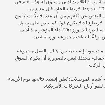
ومع ذلك، ارتفع مؤشر ستاندرد آند بورز 500 بنسبة تقارب 17% منذ أدنى مستوى له هذا العام في
أواخر مارس، وهو الآن مرتفع بأكثر من 8% في 2026. بعد هذا الارتفاع الحاد، قال عديد من
بعض عن قلقهم من أن عددًا قليلًا نسبيًا من
لارتفاع قد لا يكون قويًا كما يبدو. على سبيل
المثال، لم يتجاوز أداء سوى خُمس مكونات مؤشر ستاندرد آند بورز 500 أداء المؤشر منذ أدنى
في ماديسون إنفستمنتس: هناك بالفعل مجموعة
جمالية مجددًا. ليس بالضرورة أن يكون السوق
 الركب .
باه الموصلات: تُعلن إنفيديا نتائجها يوم الأربعاء،
لنمو أرباح الشركات الأمريكية.