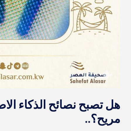
هل تصبح نصائح الذكاء ال
مريح؟..