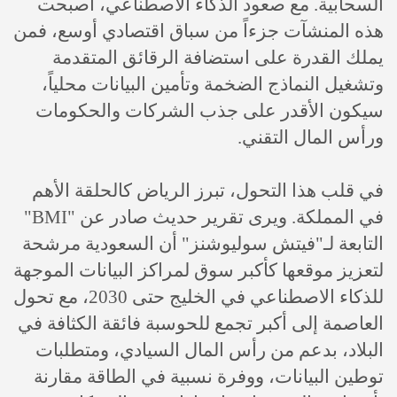
السحابية. مع صعود الذكاء الاصطناعي، أصبحت
هذه المنشآت جزءاً من سباق اقتصادي أوسع، فمن
يملك القدرة على استضافة الرقائق المتقدمة
وتشغيل النماذج الضخمة وتأمين البيانات محلياً،
سيكون الأقدر على جذب الشركات والحكومات
ورأس المال التقني.
في قلب هذا التحول، تبرز الرياض كالحلقة الأهم
في المملكة. ويرى تقرير حديث صادر عن "BMI"
التابعة لـ"فيتش سوليوشنز" أن السعودية مرشحة
لتعزيز موقعها كأكبر سوق لمراكز البيانات الموجهة
للذكاء الاصطناعي في الخليج حتى 2030، مع تحول
العاصمة إلى أكبر تجمع للحوسبة فائقة الكثافة في
البلاد، بدعم من رأس المال السيادي، ومتطلبات
توطين البيانات، ووفرة نسبية في الطاقة مقارنة