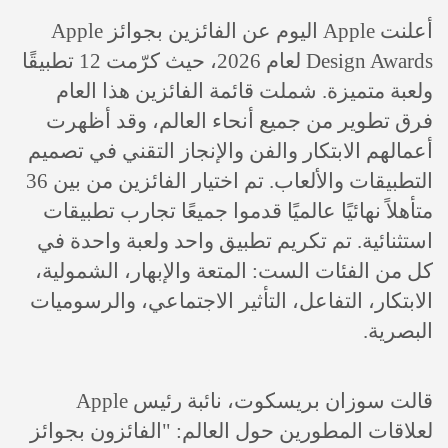
أعلنت Apple اليوم عن الفائزين بجوائز Apple
Design Awards لعام 2026، حيث كرّمت 12 تطبيقًا
ولعبة متميزة. شملت قائمة الفائزين هذا العام
فرق تطوير من جميع أنحاء العالم، وقد أظهرت
أعمالهم الابتكار والفن والإنجاز التقني في تصميم
التطبيقات والألعاب. تم اختيار الفائزين من بين 36
متأهلاً نهائيًا عالميًا قدموا جميعًا تجارب تطبيقات
استثنائية. تم تكريم تطبيق واحد ولعبة واحدة في
كل من الفئات الست: المتعة والإبهار، الشمولية،
الابتكار، التفاعل، التأثير الاجتماعي، والرسوميات
البصرية.
قالت سوزان بريسكوت، نائبة رئيس Apple
لعلاقات المطورين حول العالم: "الفائزون بجوائز