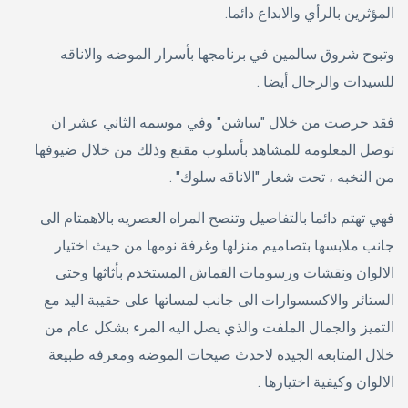
المؤثرين بالرأي والابداع دائما.
وتبوح شروق سالمين في برنامجها بأسرار الموضه والاناقه
للسيدات والرجال أيضا .
فقد حرصت من خلال "ساشن" وفي موسمه الثاني عشر ان
توصل المعلومه للمشاهد بأسلوب مقنع وذلك من خلال ضيوفها
من النخبه ، تحت شعار "الاناقه سلوك" .
فهي تهتم دائما بالتفاصيل وتنصح المراه العصريه بالاهمتام الى
جانب ملابسها بتصاميم منزلها وغرفة نومها من حيث اختيار
الالوان ونقشات ورسومات القماش المستخدم بأثاثها وحتى
الستائر والاكسسوارات الى جانب لمساتها على حقيبة اليد مع
التميز والجمال الملفت والذي يصل اليه المرء بشكل عام من
خلال المتابعه الجيده لاحدث صيحات الموضه ومعرفه طبيعة
الالوان وكيفية اختيارها .