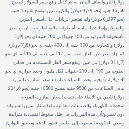
دولار) للتر.واضاف البيان انه تم كذلك رفع سعر السولار ليصبح
50ر15 جنيه (نحو 29ر0 دولار) والكيروسين ليصبح 50ر15 جنيه
(نحو 297ر0 دولار).ولم تقتصر الزيادات على أسعار البنزين
والسولار وإنما شملت ايضا أسطوانات البوتاجاز حيث ارتفع سعر
الأسطوانة المنزلية من 150 جنيها إلى 200 جنيه اي نحو (9ر3
دولار) والتجارية من 300 جنيه إلى 400 جنيه اي نحو (8ر7 دولار).
كما زاد سعر طن الغاز الصب من 12 ألف جنيه إلى 16 ألفا اي نحو
(7ر311 دولار) في حين ارتفع سعر الغاز المستخدم في قمائن
الطوب من 190 إلى 210 جنيهات لكل مليون وحدة حرارية اي نحو
(4 دولارات).وفيما يخص الصناعات ارتفع سعر المازوت المورد
لباقي الصناعات من 9500 جنيه ليصبح 10500 جنيه (نحو 6ر204
دولار) للطن مع الإبقاء على تثبيت أسعار المازوت الموجه
لمحطات الكهرباء والصناعات الغذائية وكذلك غاز تموين السيارات
دون تغيير.وتأتي هذه القرارات في ظل ضغوط اقتصادية متزايدة
وسعي الحكومة المصرية إلى تقليص فجوة الدعم وتحقيق التوازن