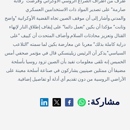
طرف من أطراف الصراع الروسي الأوكراني وفرضت "رقابة
صارمة" على تصدير المواد ذات الاستخدامين العسكري
والمدني.وأشار إلى أن موقف الصين تجاه القضية الأوكرانية "واضح
وثابت" مؤكدا أن بكين "تعمل دائما" على إيقاف إطلاق النار لإنهاء
القتال وتعزيز محادثات السلام.وأضاف المتحدث أن كييف "على
دراية كاملة بذلك" معربا عن معارضة بكين لما سمته "التلاعب
السياسي".يذكر أن الرئيس زيلينسكي قال في مؤتمر صحفي أمس
الخميس إنه تلقى معلومات تفيد بأن الصين تزود روسيا بأسلحة
مضيفا أن ممثلين صينيين يشاركون في صناعة أسلحة معينة على
الأراضي الروسية من دون تقديم أي أدلة أو تفاصيل إضافية.
مشاركة: