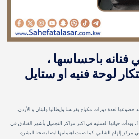
ي فنانه باحساسها ،
كار لوحة فنيه او ستايل
 خضوعها لعدة دورات مكياج بفرنسا وإيطاليا ولبنان و الأردن.
دخلت الميك اب ارتست الهام الشلبي عالم التجميل منذ عام 1994، وبدأت حياتها العمليه في اكبر مراكز التجميل بأشهر الفنادق في
 مركز إلهام الشلبي. كما صبت اهتمامها ايضا بصحة البشره