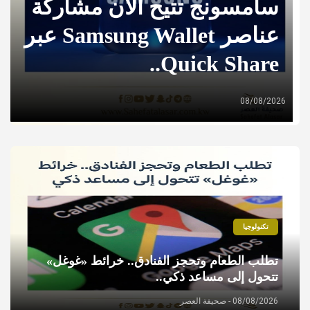
المسموح لها بذلك وفقاً
جزئي من غدٍ ولمدة أسبوع.
سامسونج تتيح الآن مشاركة
تطلب الطعام وتحجز الفنادق..
إغلاق المدرسة الإيرانية
إغلاق المدخل المؤدي إلى
خرائط «غوغل» تتحول إلى
عناصر Samsung Wallet عبر
للضوابط القانونية والقرارات
بالكويت..
Quick Share..
مساعد ذكي..
الوزارية المنظمة..
«الخامس» مقابل بيان..
08/08/2026
08/08/2026
08/08/2026
07/08/2026
07/08/2026
تكنولوجيا
تطلب الطعام وتحجز الفنادق.. خرائط «غوغل»
تتحول إلى مساعد ذكي..
08/08/2026 - صحيفة العصر